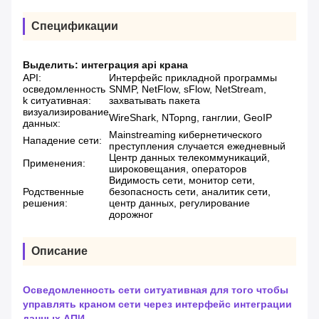
Спецификации
Выделить:
интеграция api крана
API:
Интерфейс прикладной программы
осведомленность
SNMP, NetFlow, sFlow, NetStream,
k ситуативная:
захватывать пакета
визуализирование
WireShark, NTopng, ганглии, GeoIP
данных:
Mainstreaming кибернетического
Нападение сети:
преступления случается ежедневный
Центр данных телекоммуникаций,
Применения:
широковещания, операторов
Видимость сети, монитор сети,
Родственные
безопасность сети, аналитик сети,
решения:
центр данных, регулирование
дорожног
Описание
Осведомленность сети ситуативная для того чтобы
управлять краном сети через интерфейс интеграции
данных АПИ