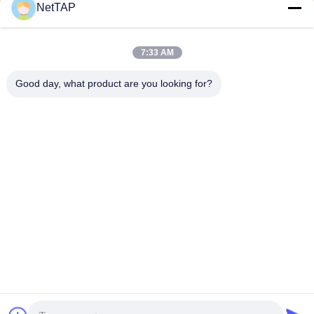
NetTAP
7:33 AM
Good day, what product are you looking for?
Chengdu Shuwei Communication
Technology Co., Ltd.
jerry@nettap.com.cn
+86-028-84776105-606
2Ф, Г4 парка программног
о обеспечения ТянФу, Чэн
ду, Китая.
Китай Хорошее качество Маклер пакета сети Доставщик. 2026
Chengdu Shuwei Communication Technology Co., Ltd. . Все права
защищены.