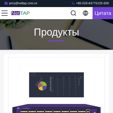
jerry@nettap.com.cn
+86-028-84776105-606
Цитата
Продукты