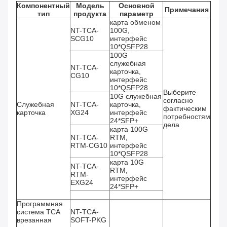
Компонентный
Модель
Основной
Примечания
тип
продукта
параметр
карта обменом
NT-TCA-
100G,
SCG10
интерфейс
10*QSFP28
100G
служебная
NT-TCA-
карточка,
CG10
интерфейс
10*QSFP28
Выберите
10G служебная
согласно
Служебная
NT-TCA-
карточка,
фактическим
карточка
XG24
интерфейс
потребностям
24*SFP+
дела
карта 100G
NT-TCA-
RTM,
RTM-CG10
интерфейс
10*QSFP28
карта 10G
NT-TCA-
RTM,
RTM-
интерфейс
EXG24
24*SFP+
Программная
система TCA
NT-TCA-
врезанная
SOFT-PKG