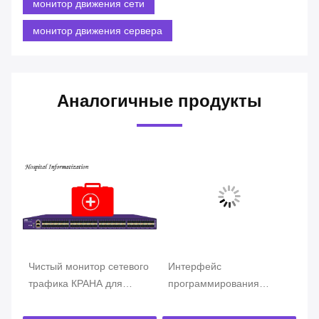
монитор движения сети
монитор движения сервера
Аналогичные продукты
Чистый монитор сетевого
Интерфейс
Мон
трафика КРАНА для
программирования
тра
контроля центра данных
приложений маклера
угр
данным по больницы для
данным по пакета
мен