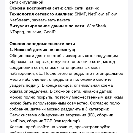
сети ситуативной:
Основа восприятия сети
: слой сети, датчик
Технология сетевого анализа
: SNMP, NetFlow, sFlow,
NetStream, захватывать пакета
Визуализирование данным по сети
: WireShark,
NTopng, ганглии, GeoIP
Основа осведомленности сети
1. Никакой датчик не всемогущ
Общие шаги для того чтобы измерить сеть следующим
образом: во-первых, получите топологию сети, метод
соединения сети, список потенциальных мест
наблюдения, etc. После этого определите потенциальное
место наблюдения, определите положение смогите
увидеть подачу; В конце концов, оптимальная схема
охвата определена. В сложной сети, никакой датчик
можно полно покрыть, поэтому множественным датчикам
нужно быть использованным совместно. Согласно полю
собрания, датчики можно разделить в 3 категории:
Сеть: система обнаружения вторжения (ID), сборник
NetFlow, сборник TCP (как tcpdump)
Хозяин: пребывайте на хозяине, проконтролируйте
работы (доступ, имя пользователя и выход из системы