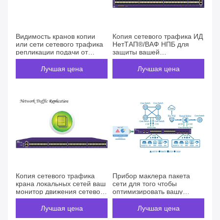
Видимость кранов копии
Копия сетевого трафика ИД
или сети сетевого трафика
НетТАП®/ВАФ НПБ для
репликации подачи от
защиты вашей
связей Мултипорт
безопасности сети
предохранением от вируса
Лучшая цена
Лучшая цена
Копия сетевого трафика
Прибор маклера пакета
крана локальных сетей ваш
сети для того чтобы
монитор движения сетевого
оптимизировать вашу
трафика/сети
эффективность сети
препровождением Нетфлов
Лучшая цена
Лучшая цена