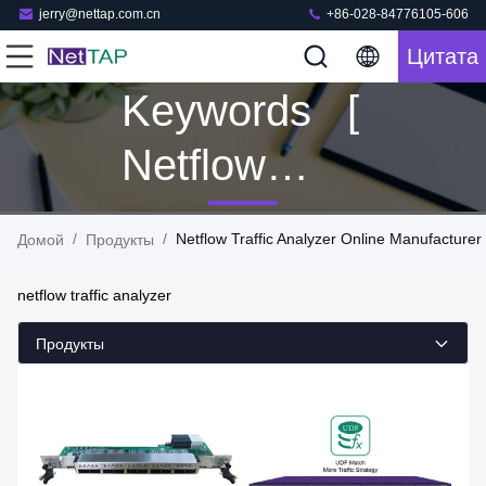
jerry@nettap.com.cn
+86-028-84776105-606
Цитата
Keywords [
Netflow
Traffic
/
/
Netflow Traffic Analyzer Online Manufacturer
Домой
Продукты
Analyzer ]
netflow traffic analyzer
Match 5
Продукты
Продукты