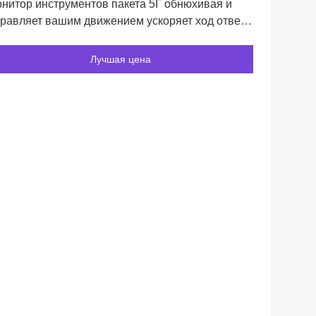
нитор инструментов пакета 5Г обнюхивая и
равляет вашим движением ускоряет ход ответа
розой
Лучшая цена