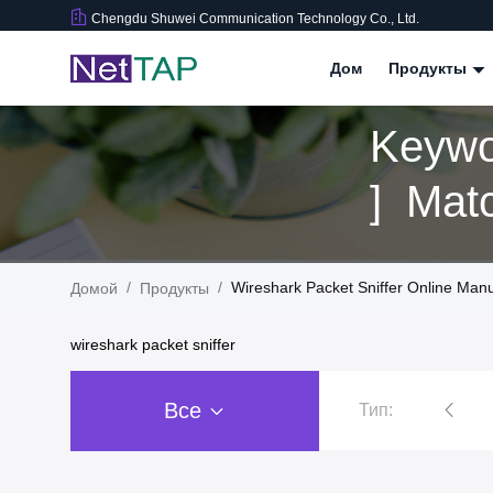
Chengdu Shuwei Communication Technology Co., Ltd.
Дом
Продукты
Keywo
/
/
Wireshark Packet Sniffer Online Manu
Домой
Продукты
wireshark packet sniffer
Все
Тип:
Маклер пакета сети