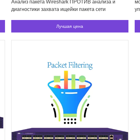
Анализ пакета Wireshark ПРОТИВ анализа и
мо
диагностики захвата ищейки пакета сети
уп
уг
Лучшая цена