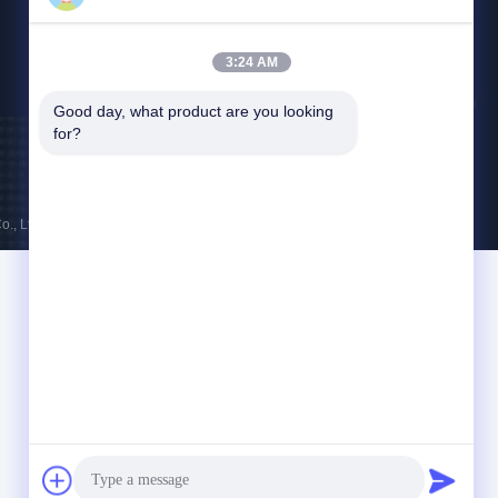
2Ф, Г4 парка программного обеспечения
ТянФу, Чэнду, Китая.
3:24 AM
Good day, what product are you looking 
for?
., Ltd. . Все права защищены.