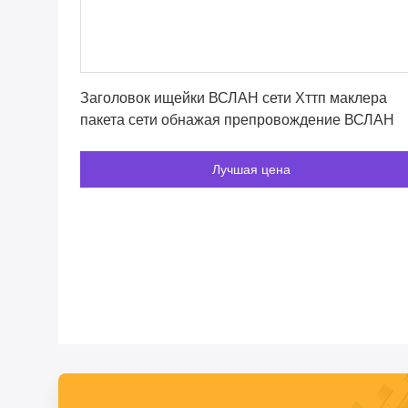
Лучшая цена
Заголовок ищейки ВСЛАН сети Хттп маклера
пакета сети обнажая препровождение ВСЛАН
Лучшая цена