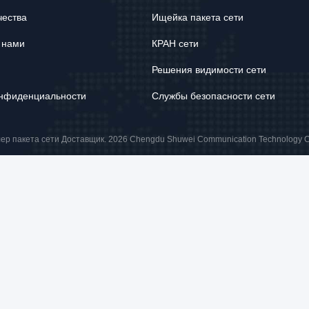
чества
Ищейка пакета сети
 нами
КРАН сети
Решения видимости сети
онфиденциальности
Службы безопасности сети
р пакета сети Доставщик. 2026 Chengdu Shuwei Communication Technology Co