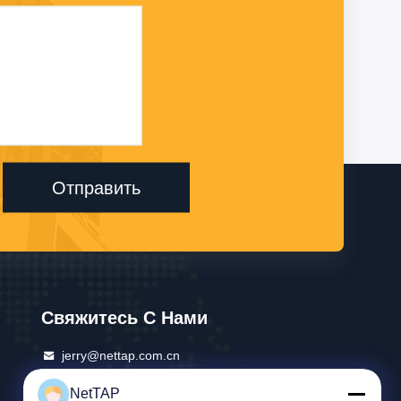
Отправить
Свяжитесь С Нами
jerry@nettap.com.cn
+86-028-84776105-606
NetTAP