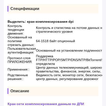
Спецификации
Выделить:
кран комплексирования dpi
Контроль
Контроль и статистика на потоке данных на 
тенденции
стратегического уровня
движения:
Основанный на
политике
64-1518 байт опционный
отрезать данных:
Пользовательская
Основанный на установлении подлинности 
аутентификация:
Поддержка
Протокол слоя
FTP/HTTP/POP/SMTP/DNS/NTP/BitTorrent/
ПРИЛОЖЕНИЯ:
определила
Центр данных телекоммуникаций, широков
Применения::
правительства, финансов, энергии, силы, н
Родственные
Видимость сети, монитор сети, безопасность
решения::
центр данных, регулирование дорожног
Описание
Кран сети комплексирования данным по ДПИ