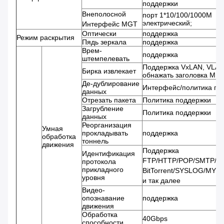
поддержки
Внеполосной
порт 1*10/100/1000M
электрический;
Интерфейс MGT
Оптически
поддержка
Режим раскрытия
Пядь зеркала
поддержка
Врем-
поддержка
штемпелевать
Поддержка VxLAN, VLAN
Бирка извлекает
обнажать заголовка MP
Де-дублирование
Интерфейс/политика по
данных
Отрезать пакета
Политика поддержки
Загрубление
Политика поддержки
данных
Реорганизация
Умная
прокладывать
поддержка
обработка
тоннель
движения
Поддержка
Идентификация
FTP/HTTP/POP/SMTP/D
протокола
прикладного
BitTorrent/SYSLOG/MY
уровня
и так далее
Видео-
опознавание
поддержка
движения
Обработка
40Gbps
способности