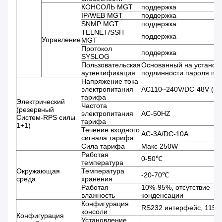
КОНСОЛЬ MGT
поддержка
IP/WEB MGT
поддержка
SNMP MGT
поддержка
TELNET/SSH
поддержка
Управление
MGT
Протокол
поддержка
SYSLOG
Пользовательская
Основанный на установ
аутентификация
подлинности пароля по
Напряжение тока
электропитания
AC110~240V/DC-48V (оп
тарифа
Электрический
Частота
(резервный
электропитания
AC-50HZ
Систем-RPS силы
тарифа
1+1)
Течение входного
AC-3A/DC-10A
сигнала тарифа
Сила тарифа
Макс 250W
Работая
0-50℃
температура
Окружающая
Температура
-20-70℃
среда
хранения
Работая
10%-95%, отсутствие
влажность
конденсации
Конфигурация
RS232 интерфейс, 115200
консоли
Конфигурация
Установление