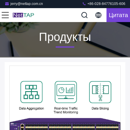
jerry@nettap.com.cn
+86-028-84776105-606
Цитата
Продукты