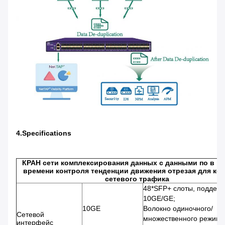
4.Specifications
КРАН сети комплексирования данных с данными по в р
времени контроля тенденции движения отрезая для ко
сетевого трафика
48*SFP+ слоты, поддер
10GE/GE;
10GE
Волокно одиночного/
Сетевой
множественного режима
интерфейс