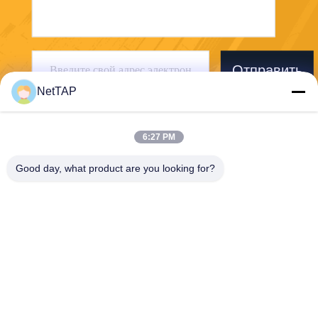
Отправить
NetTAP
6:27 PM
Good day, what product are you looking for?
Chengdu Shuwei Communication
Technology Co., Ltd.
jerry@nettap.com.cn
+86-028-84776105-606
2Ф, Г4 парка программног
о обеспечения ТянФу, Чэн
ду, Китая.