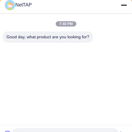
NetTAP
Отправить
7:40 PM
Good day, what product are you looking for?
Chengdu Shuwei Communication
Technology Co., Ltd.
jerry@nettap.com.cn
+86-028-84776105-606
2Ф, Г4 парка программног
о обеспечения ТянФу, Чэн
ду, Китая.