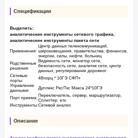
Спецификации
Выделить:
аналитические инструменты сетевого трафика
,
аналитические инструменты пакета сети
Центр данных телекоммуникаций,
Применения:
широковещания, правительства, финансов,
энергии, силы, нефти, больниц
Видимость сети, монитор сети,
Родственные
безопасность сети, аналитик сети, центр
решения:
данных, регулирование дорожног
Сетевые
48порц * 10ГЭ СФП+
порты:
Управление
Дуплекс Ркс/Ткс Макса 24*10ГЭ
данными:
Переключатель, сервер, маршрутизатор,
Порт приема:
Сплиттер, етк.
Инструменты:
Сетевой анализ
Описание
Анализ трафика пакета аналитических инструментов