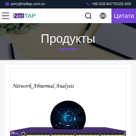
jerry@nettap.com.cn
+86-028-84776105-606
Цитата
Продукты