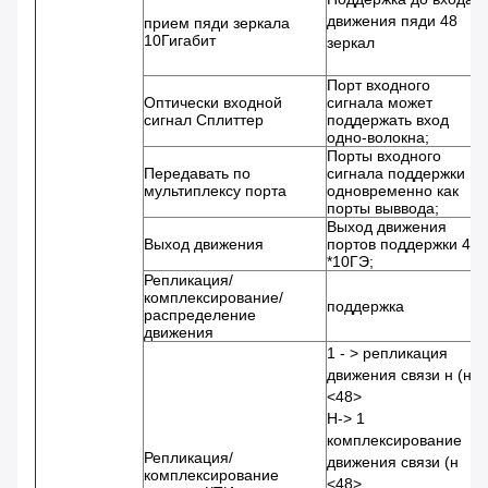
движения пяди 48
прием пяди зеркала
10Гигабит
зеркал
Порт входного
Оптически входной
сигнала может
сигнал Сплиттер
поддержать вход
одно-волокна;
Порты входного
Передавать по
сигнала поддержки
мультиплексу порта
одновременно как
порты выввода;
Выход движения
Выход движения
портов поддержки 48
*10ГЭ;
Репликация/
комплексирование/
поддержка
распределение
движения
1 - > репликация
движения связи н (н
<48>
Н-> 1
комплексирование
Репликация/
движения связи (н
комплексирование
<48>