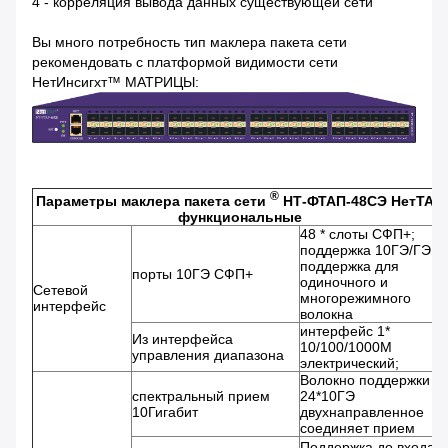
4 - корреляция вывода данных существующей сети
Вы много потребность тип маклера пакета сети
рекомендовать с платформой видимости сети
НетИнсигхт™ МАТРИЦЫ:
®
Параметры маклера пакета сети
НТ-ФТАП-48СЭ НетТАП
функциональные
48 * слоты СФП+;
поддержка 10ГЭ/ГЭ;
поддержка для
порты 10ГЭ СФП+
одиночного и
Сетевой
многорежимного
интерфейс
волокна
интерфейс 1*
Из интерфейса
10/100/1000М
управления диапазона
электрический;
Волокно поддержки
спектральный прием
24*10ГЭ
10Гигабит
двухнаправленное
соединяет прием
Поддержка до входа