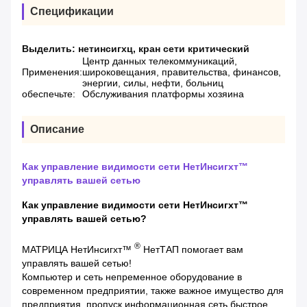
Спецификации
Выделить:
нетинсигхц
,
кран сети критический
Центр данных телекоммуникаций,
Применения:
широковещания, правительства, финансов,
энергии, силы, нефти, больниц
обеспечьте:
Обслуживания платформы хозяина
Описание
Как управление видимости сети НетИнсигхт™
управлять вашей сетью
Как управление видимости сети НетИнсигхт™
управлять вашей сетью?
®
МАТРИЦА НетИнсигхт™
НетТАП помогает вам
управлять вашей сетью!
Компьютер и сеть непременное оборудование в
современном предприятии, также важное имущество для
предприятия, пропуск информационная сеть быстрое