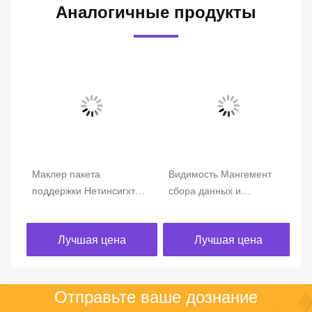
Аналогичные продукты
Маклер пакета
Видимость Мангемент
Уп
ПБ
поддержки Нетинсигхт
сбора данных и
се
ные
КРАНА сети исключает
распределения маклера
ин
зоны неслышимости
пакета сети аналитика
се
Лучшая цена
Лучшая цена
контроля и угрозы
Нетинсигхт
ил
безопасностью
Отправьте ваше дознание