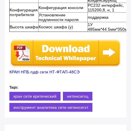
конденсирующ
РС232 интерфейс,
Конфигурация консоли
Конфигурация
115200,8, н, 1
потребителя
Установление
поддержка
подлинности пароля
1У
Высота шкафа
Космос шкафа (у)
485мм*44.5мм*350мм
КРАН НПБ.пдф сети НТ-ФТАП-48СЭ
Tags:
кран сети критический
нетинсигхц
инструмент аналитика сети нетинсигхт