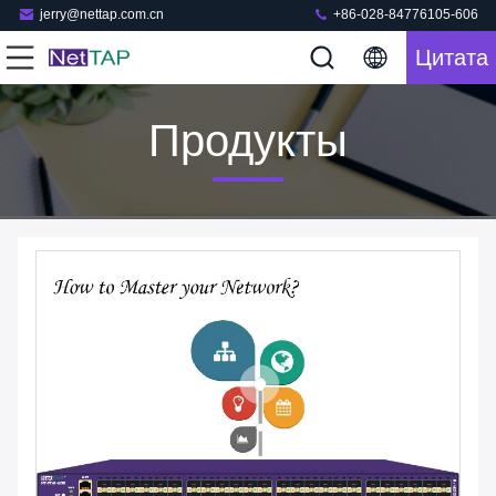
jerry@nettap.com.cn
+86-028-84776105-606
Цитата
Продукты