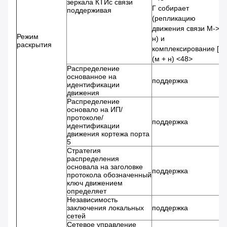
зеркала КТИс связи
Г собирает
поддерживая
(репликацию
движения связи М->
Режим
н) и
раскрытия
комплексирование [г *
(м + н) <48>
Распределение
основанное на
поддержка
идентификации
движения
Распределение
основало на ИП/
протоколе/
поддержка
идентификации
движения кортежа порта
5
Стратегия
распределения
основала на заголовке
поддержка
протокола обозначенный
ключ движением
определяет
Независимость
заключения локальных
поддержка
сетей
Сетевое управление