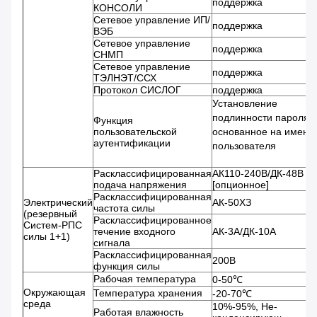
поддержка
КОНСОЛИ
Сетевое управление ИП/
поддержка
ВЭБ
Сетевое управление
поддержка
СНМП
Сетевое управление
поддержка
ТЭЛНЭТ/ССХ
Протокол СИСЛОГ
поддержка
Установление
подлинности пароля
Функция
пользовательской
основанное на имени
аутентификации
пользователя
Расклассифицированная
АК110-240В/ДК-48В
подача напряжения
[опционное]
Расклассифицированная
Электрический
АК-50ХЗ
частота силы
(резервный
Расклассифицированное
Систем-РПС
течение входного
АК-3А/ДК-10А
силы 1+1)
сигнала
Расклассифицированная
200В
функция силы
Рабочая температура
0-50℃
Окружающая
Температура хранения
-20-70℃
среда
10%-95%, Не-
Работая влажность