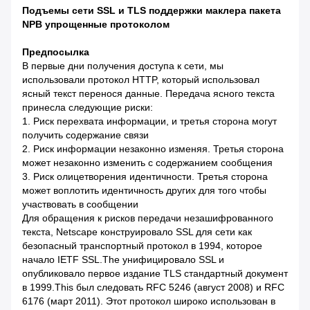
Подъемы сети SSL и TLS поддержки маклера пакета
NPB упрощенные протоколом
Предпосылка
В первые дни получения доступа к сети, мы
использовали протокол HTTP, который использовал
ясный текст перенося данные. Передача ясного текста
принесла следующие риски:
1. Риск перехвата информации, и третья сторона могут
получить содержание связи
2. Риск информации незаконно изменяя. Третья сторона
может незаконно изменить с содержанием сообщения
3. Риск олицетворения идентичности. Третья сторона
может воплотить идентичность других для того чтобы
участвовать в сообщении
Для обращения к рисков передачи незашифрованного
текста, Netscape конструировало SSL для сети как
безопасный транспортный протокол в 1994, которое
начало IETF SSL.The унифицировало SSL и
опубликовало первое издание TLS стандартный документ
в 1999.This был следовать RFC 5246 (август 2008) и RFC
6176 (март 2011). Этот протокол широко использован в