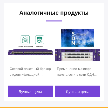
Аналогичные продукты
Сетевой пакетный брокер
Применение маклера
За
с идентификацией
пакета сети в сети СДН
ВС
протокола
определенной
Не
туннелирования Net TAP
программным
пе
Лучшая цена
Лучшая цена
с дедупликацией данных
обеспечением
м